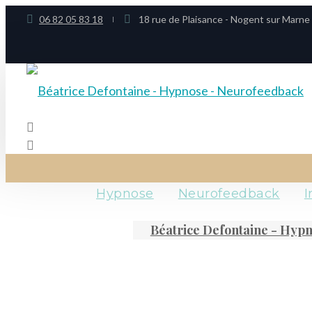
06 82 05 83 18
18 rue de Plaisance - Nogent sur Marne
Hypnose
Neurofeedback
I
Béatrice Defontaine - Hyp