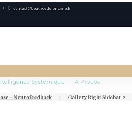
contact@beatricedefontaine.fr
ntelligence Systémique
A Propos
nose - Neurofeedback
Gallery Right Sidebar 2
|