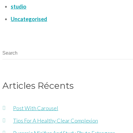
studio
Uncategorised
Articles Récents
Post With Carousel
Tips For A Healthy Clear Complexion
Pueraria Mirifica And Study Phyto Estrogens