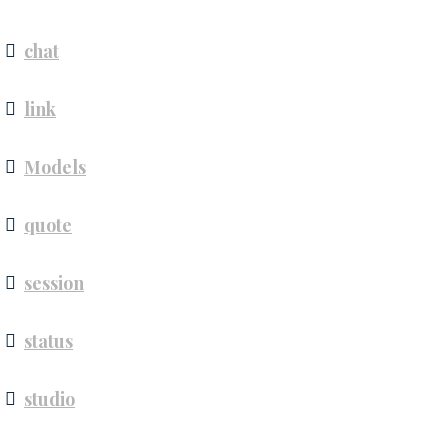
chat
link
Models
quote
session
status
studio