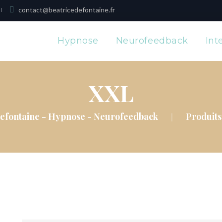
contact@beatricedefontaine.fr
Hypnose
Neurofeedback
Int
XXL
Defontaine - Hypnose - Neurofeedback
Produits
|