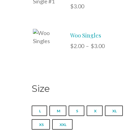
$
3.00
Woo Singles
Plage
$
2.00
–
$
3.00
de
prix :
$2.00
à
$3.00
Size
L
M
S
X
XL
XS
XXL