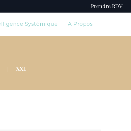
Prendre RDV
elligence Systémique
A Propos
XXL
|