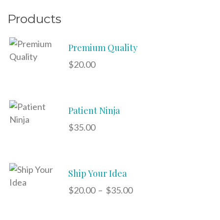
Products
Premium Quality
$
20.00
Patient Ninja
$
35.00
Ship Your Idea
Plage
$
20.00
–
$
35.00
de
prix :