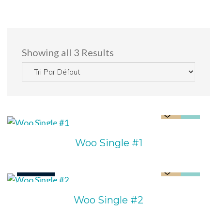
Showing all 3 Results
$
3.00
Woo Single #1
SALE!
Le
Le
$
3.00
$
2.00
Woo Single #2
prix
prix