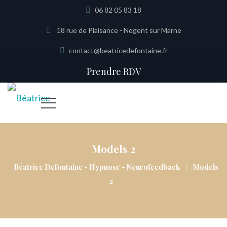
06 82 05 83 18
18 rue de Plaisance - Nogent sur Marne
contact@beatricedefontaine.fr
Prendre RDV
Models 2
|
Béatrice Defontaine - Hypnose - Neurofeedback
Models
2