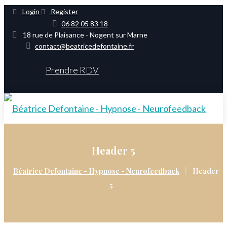
Login
Register
06 82 05 83 18
18 rue de Plaisance - Nogent sur Marne
contact@beatricedefontaine.fr
Prendre RDV
Header 5
|
Béatrice Defontaine - Hypnose - Neurofeedback
Header
5