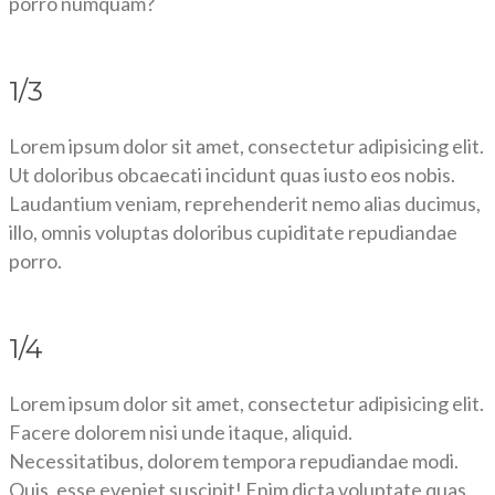
porro numquam?
1/3
Lorem ipsum dolor sit amet, consectetur adipisicing elit.
Ut doloribus obcaecati incidunt quas iusto eos nobis.
Laudantium veniam, reprehenderit nemo alias ducimus,
illo, omnis voluptas doloribus cupiditate repudiandae
porro.
1/4
Lorem ipsum dolor sit amet, consectetur adipisicing elit.
Facere dolorem nisi unde itaque, aliquid.
Necessitatibus, dolorem tempora repudiandae modi.
Quis, esse eveniet suscipit! Enim dicta voluptate quas