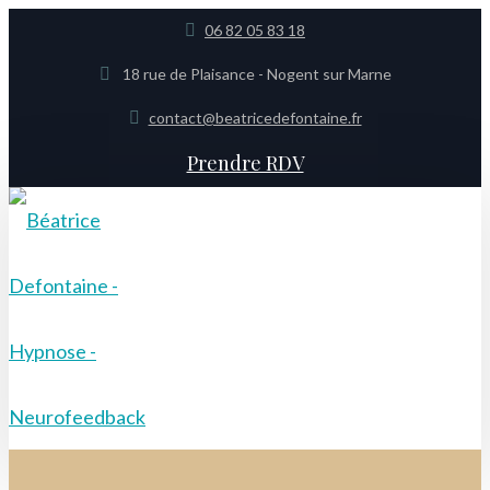
06 82 05 83 18
18 rue de Plaisance - Nogent sur Marne
contact@beatricedefontaine.fr
Prendre RDV