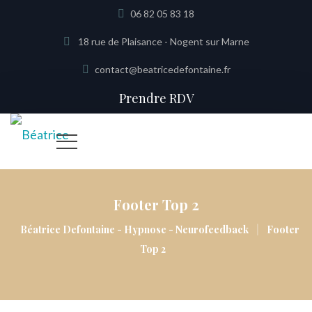
06 82 05 83 18
18 rue de Plaisance - Nogent sur Marne
contact@beatricedefontaine.fr
Prendre RDV
Footer Top 2
|
Béatrice Defontaine - Hypnose - Neurofeedback
Footer
Top 2