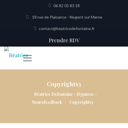
06 82 05 83 18
18 rue de Plaisance - Nogent sur Marne
contact@beatricedefontaine.fr
Prendre RDV
Copyrights3
Béatrice Defontaine - Hypnose -
|
Neurofeedback
Copyrights3